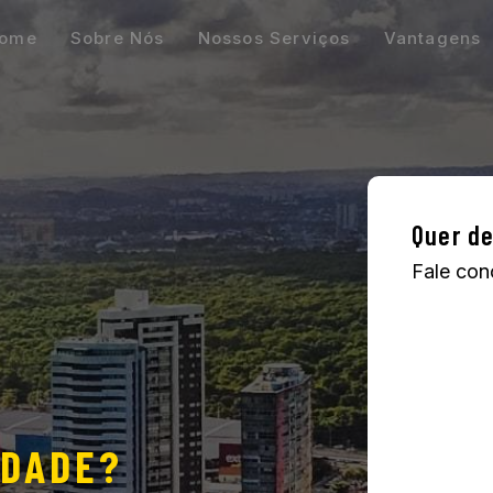
ome
Sobre Nós
Nossos Serviços
Vantagens
Quer de
Fale con
RDADE?