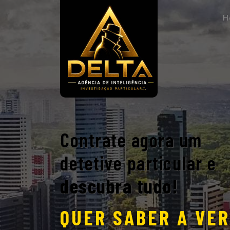
H
Contrate agora um
detetive particular e
descubra tudo!
QUER SABER A VE